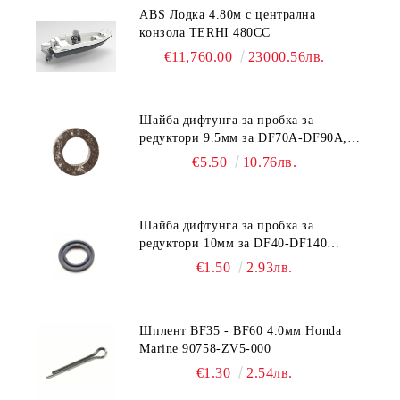
ABS Лодка 4.80м с централна
конзола TERHI 480CC
€11,760.00
23000.56лв.
Шайба дифтунга за пробка за
редуктори 9.5мм за DF70A-DF90A,
DF150-DF350 Suzuki 09168-10038
€5.50
10.76лв.
Шайба дифтунга за пробка за
редуктори 10мм за DF40-DF140
Suzuki 09168-10022
€1.50
2.93лв.
Шплент BF35 - BF60 4.0мм Honda
Marine 90758-ZV5-000
€1.30
2.54лв.