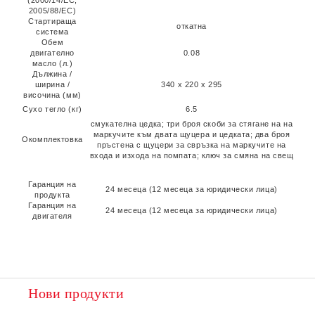
(2000/14/EC,
2005/88/EC)
Стартираща
откатна
система
Обем
двигателно
0.08
масло (л.)
Дължина /
ширина /
340 x 220 x 295
височина (мм)
Сухо тегло (кг)
6.5
смукателна цедка; три броя скоби за стягане на на
маркучите към двата щуцера и цедката; два броя
Окомплектовка
пръстена с щуцери за свръзка на мaркучите на
входа и изхода на помпата; ключ за смяна на свещ
Гаранция на
24 месеца (12 месеца за юридически лица)
продукта
Гаранция на
24 месеца (12 месеца за юридически лица)
двигателя
Нови продукти