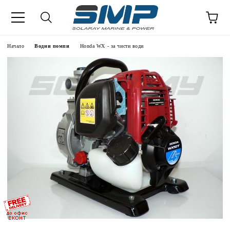
Начало
Водни помпи
Honda WX - за чисти води