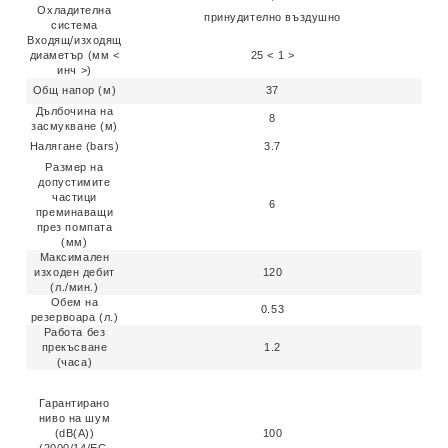
Охладителна
принудително въздушно
система
Входящ/изходящ
диаметър (мм <
25 < 1 >
инч >)
Общ напор (м)
37
Дълбочина на
8
засмукване (м)
Налягане (bars)
3.7
Размер на
допустимите
частици
6
преминаващи
през помпата
(мм)
Максимален
изходен дебит
120
(л./мин.)
Обем на
0.53
резервоара (л.)
Работа без
прекъсване
1.2
(часа)
Гарантирано
ниво на шум
(dB(A))
100