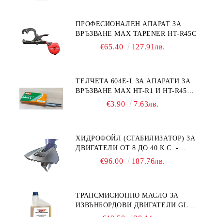
ПРОФЕСИОНАЛЕН АПАРАТ ЗА
ВРЪЗВАНЕ MAX TAPENER HT-R45C
€65.40
127.91лв.
ТЕЛЧЕТА 604E-L ЗА АПАРАТИ ЗА
ВРЪЗВАНЕ MAX HT-R1 И HT-R45C
MS93305
€3.90
7.63лв.
ХИДРОФОЙЛ (СТАБИЛИЗАТОР) ЗА
ДВИГАТЕЛИ ОТ 8 ДО 40 К.С. -
УНИВЕРСАЛЕН SE SPORT 200
€96.00
187.76лв.
ТРАНСМИСИОННО МАСЛО ЗА
ИЗВЪНБОРДОВИ ДВИГАТЕЛИ GL4
HONDA MARINE 08251-999-102PRO