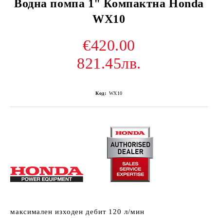
Водна помпа 1" Компактна Honda
WX10
€420.00
821.45лв.
Код:
WX10
максимален изходен дебит 120 л/мин